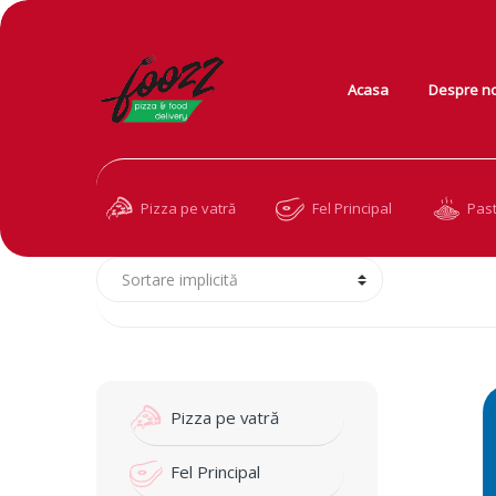
Skip
Skip
Acasa
Despre no
to
to
navigation
content
Pizza pe vatră
Fel Principal
Pas
Pizza pe vatră
Fel Principal