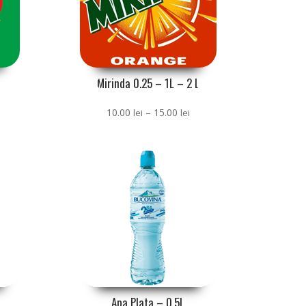
Mirinda 0.25 – 1L – 2 L
nterval
Interval
10.00
–
15.00
lei
lei
e
de
ețuri:
prețuri:
0.00 lei
10.00 lei
ână
până
la
5.00 lei
15.00 lei
Apa Plata – 0,5L