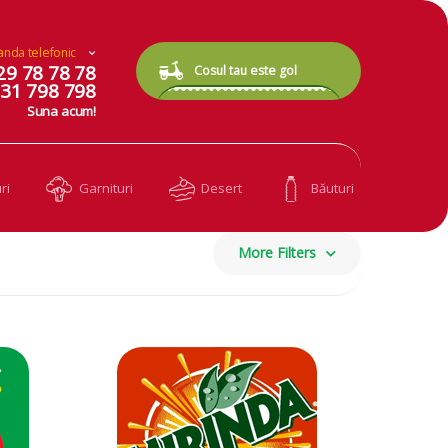
nda telefonic
0 items
0.00
lei
29 78 78 78
Cosul tau este gol
31 798 798
Suna acum!
ri
Garnituri
Desert
Băuturi
More Filters