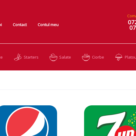
Coma
07
i
Contact
Contul meu
07
te
Starters
Salate
Ciorbe
Platou