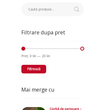
Caută:
Filtrare dupa pret
Preț:
0 lei
—
20 lei
Preț
Preț
Minim
Maxim
Filtrează
Mai merge cu
Ciorbă de perișoare –