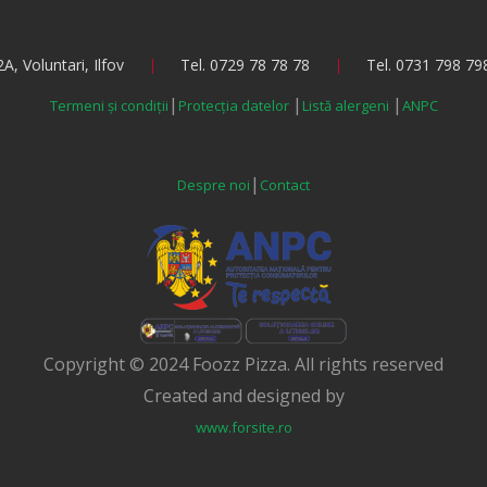
A, Voluntari, Ilfov
Tel. 0729 78 78 78
Tel. 0731 798 79
|
|
|
Termeni și condiții
Protecția datelor
Listă alergeni
ANPC
|
Despre noi
Contact
Copyright © 2024 Foozz Pizza. All rights reserved
Created and designed by
www.forsite.ro