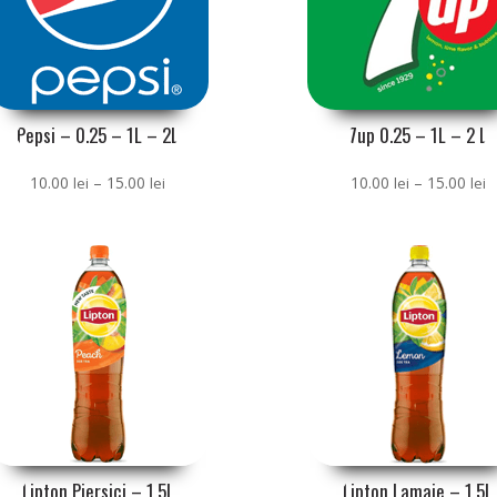
Pepsi – 0.25 – 1L – 2L
7up 0.25 – 1L – 2 L
Interval
I
10.00
–
15.00
10.00
–
15.00
lei
lei
lei
lei
de
d
prețuri:
pr
10.00 lei
1
până
p
la
la
15.00 lei
1
Lipton Piersici – 1,5L
Lipton Lamaie – 1,5L