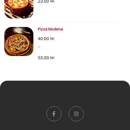
22.00
prețuri:
lei
34.00 lei
până
la
Pizza Modena
45.00 lei
40.00
lei
–
53.00
lei
Interval
de
prețuri:
40.00 lei
până
la
53.00 lei