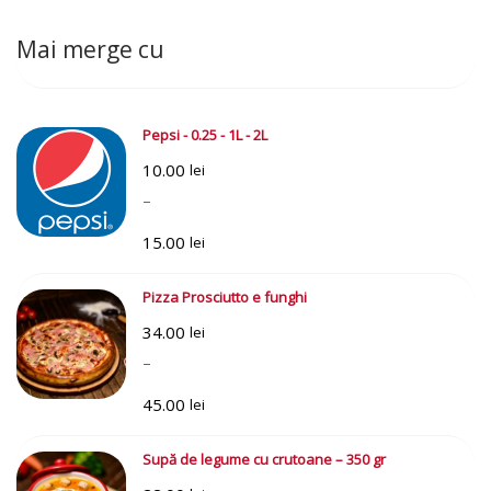
Mai merge cu
Pepsi - 0.25 - 1L - 2L
10.00
lei
–
15.00
lei
Interval
Pizza Prosciutto e funghi
de
34.00
prețuri:
lei
–
10.00 lei
până
45.00
lei
la
Interval
15.00 lei
Supă de legume cu crutoane – 350 gr
de