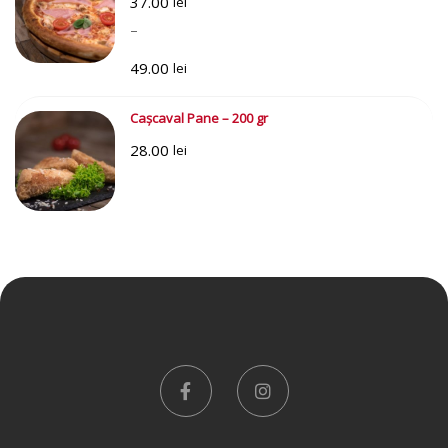
37.00
lei
–
49.00
lei
Interval
Cașcaval Pane – 200 gr
de
28.00
prețuri:
lei
37.00 lei
până
la
49.00 lei