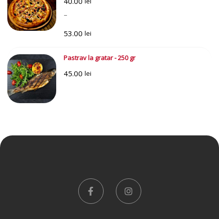
40.00
lei
–
53.00
lei
Interval
Pastrav la gratar - 250 gr
de
45.00
prețuri:
lei
40.00 lei
până
la
53.00 lei