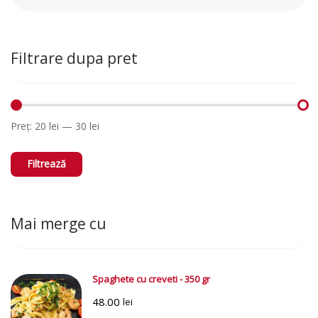
Caută:
Filtrare dupa pret
Preț:
20 lei
—
30 lei
Preț
Preț
Minim
Maxim
Filtrează
Mai merge cu
Spaghete cu creveti - 350 gr
48.00
lei